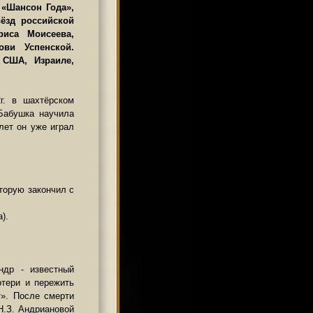
 «Шансон Года»,
ёзд российской
риса Моисеева,
ви Успенской.
 США, Израиле,
г. в шахтёрском
Бабушка научила
 лет он уже играл
оторую закончил с
).
ндр - известный
отери и пережить
т». После смерти
Н.З. Андриановой