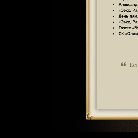
Александр
«Ээхх, Ра
День памя
«Ээхх, Ра
Газете «Бу
СК «Олимп
Ест