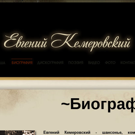
~Биогра
Евгений Кемеровский - шансонье, комп