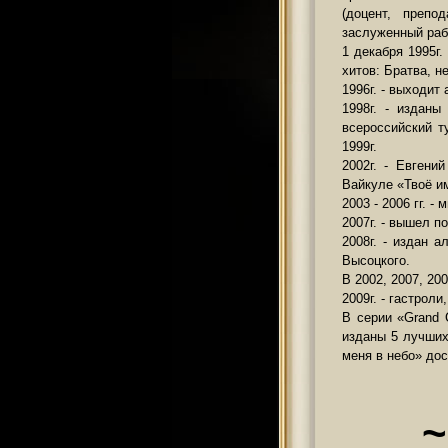
(доцент, препо
заслуженный раб
1 декабря 1995г
хитов: Братва, н
1996г. - выходит
1998г. - издан
всероссийский т
1999г.
2002г. - Евгени
Вайкуле «Твоё им
2003 - 2006 гг. 
2007г. - вышел п
2008г. - издан 
Высоцкого.
В 2002, 2007, 20
2009г. - гастрол
В серии «Grand 
изданы 5 лучших
меня в небо» до
~