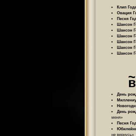
Клип Года
Овация Го
Песня Год
Шансон Го
Шансон Го
Шансон Го
Шансон Го
Шансон Го
Шансон Го
~
в
День рож
Миллениу
Новогодня
День рож
меня»
Песня Год
Юбилейны
не вернусь»