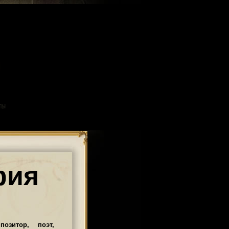
фия
озитор, поэт,