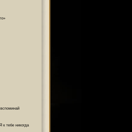
го»
 вспоминай
Я к тебе никогда