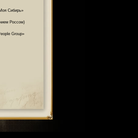
«Моя Сибирь»
нием Россом)
People Group»