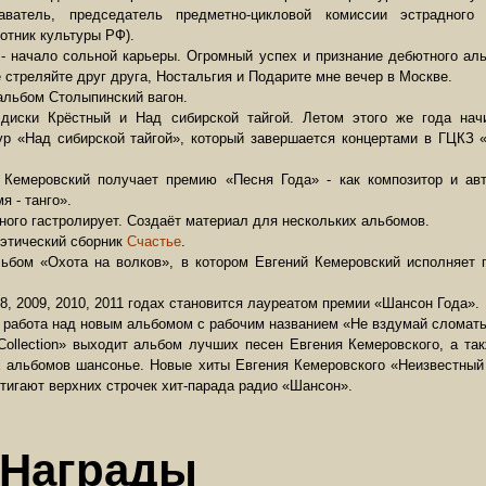
даватель, председатель предметно-цикловой комиссии эстрадног
отник культуры РФ).
. - начало сольной карьеры. Огромный успех и признание дебютного ал
е стреляйте друг друга, Ностальгия и Подарите мне вечер в Москве.
 альбом Столыпинский вагон.
ы диски Крёстный и Над сибирской тайгой. Летом этого же года нач
ур «Над сибирской тайгой», который завершается концертами в ГЦКЗ 
й Кемеровский получает премию «Песня Года» - как композитор и а
я - танго».
- много гастролирует. Создаёт материал для нескольких альбомов.
оэтический сборник
Счастье
.
альбом «Охота на волков», в котором Евгений Кемеровский исполняет
08, 2009, 2010, 2011 годах становится лауреатом премии «Шансон Года».
и, работа над новым альбомом с рабочим названием «Не вздумай сломать
Collection» выходит альбом лучших песен Евгения Кемеровского, а та
 альбомов шансонье. Новые хиты Евгения Кемеровского «Неизвестный
стигают верхних строчек хит-парада радио «Шансон».
Награды