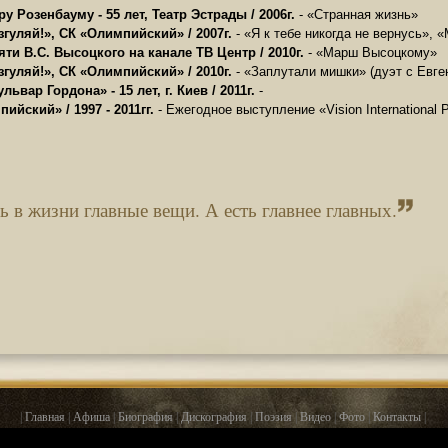
у Розенбауму - 55 лет, Театр Эстрады / 2006г.
- «Странная жизнь»
згуляй!», СК «Олимпийский» / 2007г.
- «Я к тебе никогда не вернусь», 
ти В.С. Высоцкого на канале ТВ Центр / 2010г.
- «Марш Высоцкому»
згуляй!», СК «Олимпийский» / 2010г.
- «Заплутали мишки» (дуэт с Евге
львар Гордона» - 15 лет, г. Киев / 2011г.
-
ийский» / 1997 - 2011гг.
- Ежегодное выступление «Vision International 
ь в жизни главные вещи. А есть главнее главных.
|
Главная
|
Афиша
|
Биография
|
Дискография
|
Поэзия
|
Видео
|
Фото
|
Контакты
|