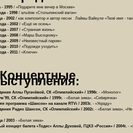
 - 1995
/ «Подарите мне вечер в Москве»
да - 1998
/ альбом «Столыпинский вагон»
а - 2002
/ как композитор и автор песни Лаймы Вайкуле «Твоё имя - тан
да - 2002
/ «Ещё не осень»
да - 2007
/ «Странная жизнь»
да - 2008
/ «Марш Высоцкому»
да - 2009
/ «Неизвестный паром»
да - 2010
/ «Подожди уходить»
да - 2011
/ «Ключи»
Концертные
ыступления:
дения Аллы Пугачёвой, СК «Олимпийский» / 1998г.
- «Монолог»
м`99, СК «Олимпийский» / 1999г.
- «Белая зима», «Сибирячка»
я программа «Шансон» на канале RTVi / 2003г.
- «Украду»
дения Радио Шансон, СК «Олимпийский» / 2002г.
- «Белая зима», «Не
а / 2003
- «Белая зима»
й концерт балета «Тодес» Аллы Духовой, ГЦКЗ «Россия» / 2004г.
- «