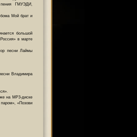
о пения ГМУЭДИ,
ьбома Мой брат и
инается большой
«Россия» в марте
втор песни Лаймы
 песни Владимира
ся».
кже на МР3-диске
 паром», «Позови