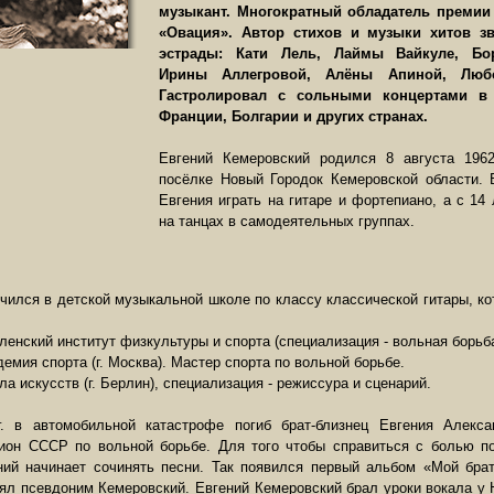
музыкант. Многократный обладатель премии
«Овация». Автор стихов и музыки хитов зв
эстрады: Кати Лель, Лаймы Вайкуле, Бо
Ирины Аллегровой, Алёны Апиной, Любо
Гастролировал с сольными концертами в
Франции, Болгарии и других странах.
Евгений Кемеровский родился 8 августа 1962
посёлке Новый Городок Кемеровской области. 
Евгения играть на гитаре и фортепиано, а с 14
на танцах в самодеятельных группах.
- учился в детской музыкальной школе по классу классической гитары, к
оленский институт физкультуры и спорта (специализация - вольная борьба
адемия спорта (г. Москва). Мастер спорта по вольной борьбе.
ола искусств (г. Берлин), специализация - режиссура и сценарий.
г. в автомобильной катастрофе погиб брат-близнец Евгения Алекса
ион СССР по вольной борьбе. Для того чтобы справиться с болью п
ий начинает сочинять песни. Так появился первый альбом «Мой бра
зял псевдоним Кемеровский. Евгений Кемеровский брал уроки вокала у 